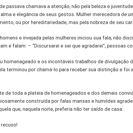
nde passava chamava a atenção, não pela beleza e juventud
 alma e elegância de seus gestos. Mulher merecedora de um
ento, ou por hereditariedade, mas pela nobreza de seu car
omens e invejada pelas mulheres iniciou sua fala, não disc
m e falam: – “Discursarei e sei que agradarei”, pessoas 
u homenageado e os incontáveis trabalhos de divulgação d
l, ela terminou por chamá-lo para receber sua distinção e foi
e de toda a plateia de homenageados e dos demais convida
iosamente construída por falas mansas e humildes agradec
la que, naquela noite, preferia não ter saído de casa:
 recuso!