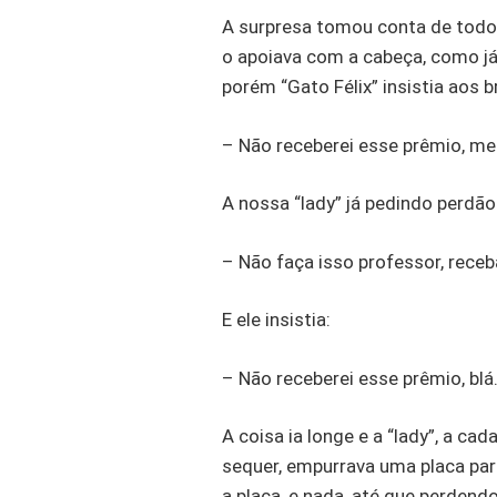
A surpresa tomou conta de todos
o apoiava com a cabeça, como já
porém “Gato Félix” insistia aos b
– Não receberei esse prêmio, me 
A nossa “lady” já pedindo perdã
– Não faça isso professor, receb
E ele insistia:
– Não receberei esse prêmio, blá
A coisa ia longe e a “lady”, a c
sequer, empurrava uma placa pa
a placa, e nada, até que perden