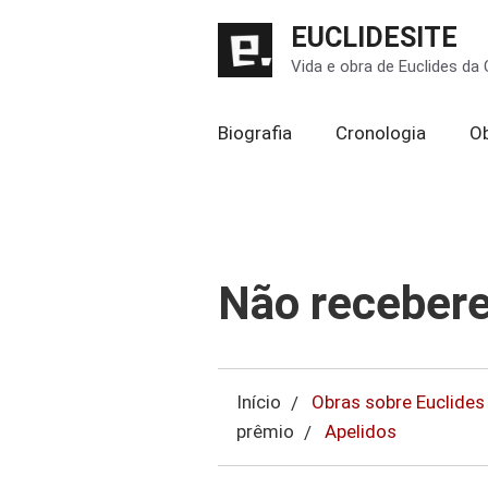
Pular
EUCLIDESITE
para
Vida e obra de Euclides da
o
conteúdo
Biografia
Cronologia
O
Não recebere
Início
Obras sobre Euclides
prêmio
Apelidos