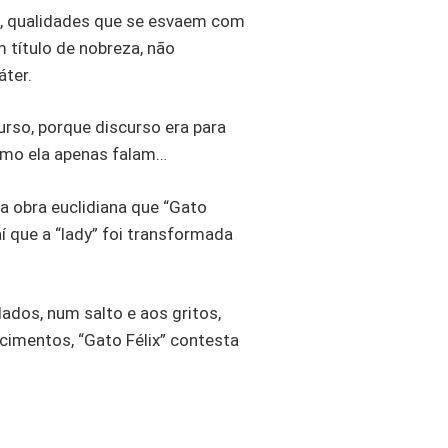
e, qualidades que se esvaem com
 título de nobreza, não
áter.
urso, porque discurso era para
como ela apenas falam…
a obra euclidiana que “Gato
 aí que a “lady” foi transformada
dos, num salto e aos gritos,
imentos, “Gato Félix” contesta