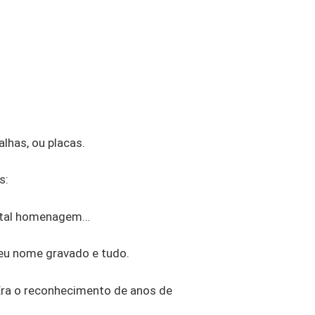
has, ou placas.
s:
er tal homenagem…
eu nome gravado e tudo.
Era o reconhecimento de anos de