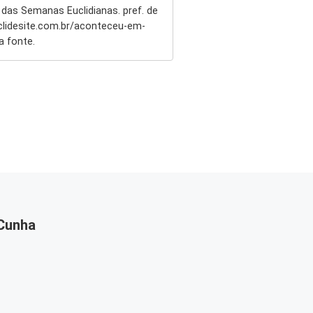
 das Semanas Euclidianas. pref. de
euclidesite.com.br/aconteceu-em-
a fonte.
 Cunha