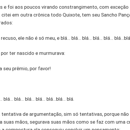
 e foi aos poucos virando constrangimento, com exceção é 
 citei em outra crônica todo Quixote, tem seu Sancho Panç
rados:
recuso, ele não é só meu, e blá… blá… blá… blá… blá… blá…blá
o por ter nascido e murmurava:
a seu prêmio, por favor!
… blá… blá… blá… blá… blá…blá… blá.
ada tentativa de argumentação, sim só tentativas, porque nã
ra suas mãos, segurava suas mãos como se faz com uma cri
do a compostura ela conseguiu concluir um pensamento: