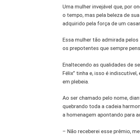
Uma mulher invejável que, por o
o tempo, mas pela beleza de sua
adquirido pela força de um casam
Essa mulher tão admirada pelos h
os prepotentes que sempre pensa
Enaltecendo as qualidades de se
Félix” tinha e, isso é indiscutíve
em plebeia.
Ao ser chamado pelo nome, diant
quebrando toda a cadeia harmon
a homenagem apontando para aque
– Não receberei esse prêmio, me