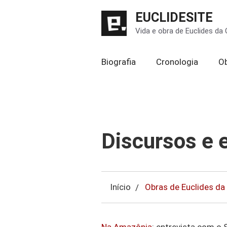
Pular
EUCLIDESITE
para
Vida e obra de Euclides da
o
conteúdo
Biografia
Cronologia
O
Discursos e 
Início
Obras de Euclides da