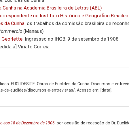
Sr. Euclides da Cunha
a Cunha na Academia Brasileira de Letras (ABL)
rrespondente no Instituto Histórico e Geográfico Brasileir
es da Cunha
: os trabalhos da comissão brasileira de reconh
 Commercio
(Manaus)
 Georlette
. Ingressso no IHGB, 9 de setembro de 1908
cedida a] Viriato Correia
ticas. EUCLIDESITE. Obras de Euclides da Cunha. Discursos e entrevi
as-de-euclides/discursos-e-entrevistas/. Acesso em: [data].
do aos 18 de Dezembro de 1906
, por ocasião de recepção do Dr. Eucl