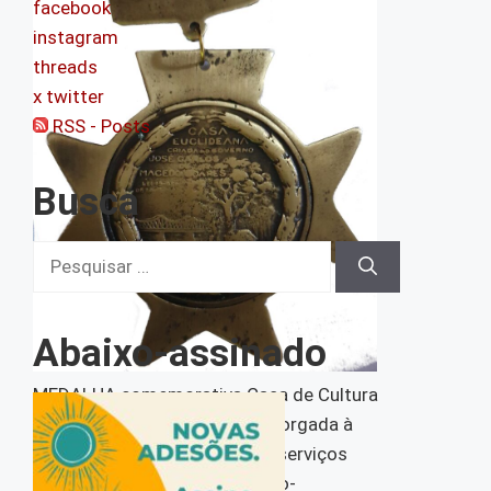
facebook
instagram
threads
x twitter
RSS - Posts
Busca
Pesquisar
por:
Abaixo-assinado
MEDALHA comemorativa Casa de Cultura
Euclides da Cunha (verso) outorgada à
Rachel Bueno “por relevantes serviços
prestados ao euclidianismo rio-