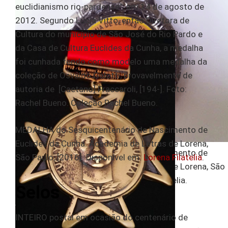
euclidianismo rio-pardense”, em 14 de agosto de
2012. Segundo Lúcia Vitto, então Diretora de
Cultura do município de São José do Rio Pardo e
da Casa de Cultura Euclides da Cunha, a medalha
foi cunhada tendo como modelo uma medalha da
coleção de Osvaldo Galotti, provavelmente de
autoria de [Caetano] Fraccaroli, [194-]. Foto:
Rachel Bueno. Coleção Rachel Bueno.
MEDALHA do Sesquicentenário de Nascimento de
Euclides da Cunha. Academia de Letras de Lorena,
MEDALHA do Sesquicentenário de Nascimento de
São Paulo, [2016]. Disponível em:
Lorena Filatelia
.
Euclides da Cunha. Academia de Letras de Lorena, São
Paulo, [2016]. Disponível em: Lorena Filatelia.
Selos
INTEIRO postal em ocasião do centenário de