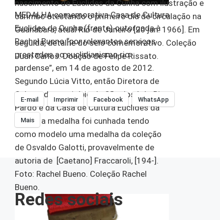
nascimento de Euclides da Cunha com ilustração e
MEDALHA comemorativa Casa de Cultura
carimbo atestando o primeiro dia de circulação na
Euclides da Cunha (frente) outorgada à
Guanabara, atual Rio de Janeiro [20 jan. 1966]. Em
Rachel Bueno “por relevantes serviços
seguida, detalhe do selo comemorativo. Coleção
prestados ao euclidianismo rio-
Juan Carlos. Doação de Felipe Rissato.
pardense”, em 14 de agosto de 2012.
Segundo Lúcia Vitto, então Diretora de
Cultura do município de São José do Rio
E-mail
Imprimir
Facebook
WhatsApp
Pardo e da Casa de Cultura Euclides da
Cunha, a medalha foi cunhada tendo
Mais
como modelo uma medalha da coleção
de Osvaldo Galotti, provavelmente de
autoria de [Caetano] Fraccaroli, [194-].
Foto: Rachel Bueno. Coleção Rachel
Bueno.
Redes sociais