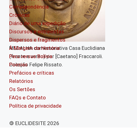
Correspondência
Crônicas
Diário de uma expedição
Discursos e entrevistas
Dispersos e fragmentos
À Margem da História
MEDALHA comemorativa Casa Euclidiana
Peru
versus
Bolívia
(frente e verso) por [Caetano] Fraccaroli.
Poesias
Coleção Felipe Rissato.
Prefácios e críticas
Relatórios
Os Sertões
FAQs e Contato
Política de privacidade
🄯 EUCLIDESITE 2026