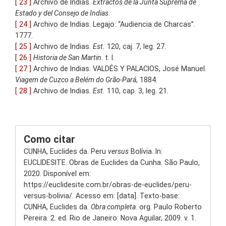
[ 23 ]
Archivo de Indias.
Extractos de la Junta Suprema de
Estado y del Consejo de Indias
.
[ 24 ]
Archivo de Indias. Legajo: “Audiencia de Charcas”.
1777.
[ 25 ]
Archivo de Indias.
Est.
120, caj. 7, leg. 27.
[ 26 ]
Historia de San Martin
. t. I.
[ 27 ]
Archivo de Indias. VALDÉS Y PALACIOS, José Manuel.
Viagem de Cuzco a Belém do Grão-Pará
, 1884.
[ 28 ]
Archivo de Indias.
Est.
110, cap. 3, leg. 21.
Como citar
CUNHA, Euclides da. Peru
versus
Bolívia. In:
EUCLIDESITE. Obras de Euclides da Cunha. São Paulo,
2020. Disponível em:
https://euclidesite.com.br/obras-de-euclides/peru-
versus-bolivia/. Acesso em: [data]. Texto-base:
CUNHA, Euclides da.
Obra completa
. org. Paulo Roberto
Pereira. 2. ed. Rio de Janeiro: Nova Aguilar, 2009. v. 1.