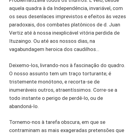
Problematizava todos os triunfos. E veio, desde
aquela quadra à da Independência, invariável, com
os seus desenlaces imprevistos e efeitos às vezes
paradoxais, dos combates platônicos de d. Juan
Vertiz até à nossa inexplicável vitória perdida de
Ituzaingo. Ou até aos nossos dias, na
vagabundagem heroica dos caudilhos…
Deixemo-los, livrando-nos à fascinação do quadro.
O nosso assunto tem um traço torturante; é
tristemente monótono, e recorta-se de
inumeráveis outros, atraentíssimos. Corre-se a
todo instante o perigo de perdê-lo, ou de
abandoná-lo.
Tornemo-nos à tarefa obscura, em que se
contraminam as mais exageradas pretensões que