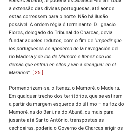
vuestro arbitrio
), e poderia estabelecer-se em toda
a extensão das divisas portuguesas, até aonde
estas corressem para o norte. Não há ilusão
possível. A ordem régia é terminante. D. Ignacio
Flores, delegado do Tribunal de Charcas, devia
fundar aqueles redutos, com o fim de “
impedir que
los portugueses se apoderen de
la navegación del
rio Madera
y de los de Mamoré e Itenez con los
demás que entran en éllos y van a desaguar en el
Marañón
”.
[ 25 ]
Pormenorizam-se, o Itenez, o Mamoré, o Madeira.
Em qualquer trecho dos territórios, que se estiram
a partir da margem esquerda do último – na foz do
Mamoré, na do Beni, na do Abunã, ou mais para
jusante até Santo Antônio, transpostas as
cachoeiras, poderia o Governo de Charcas erigir os