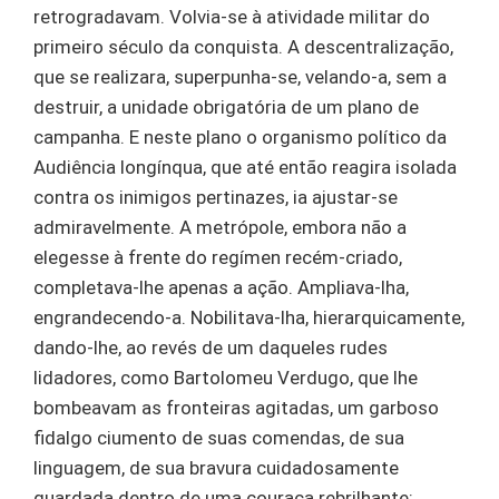
retrogradavam. Volvia-se à atividade militar do
primeiro século da conquista. A descentralização,
que se realizara, superpunha-se, velando-a, sem a
destruir, a unidade obrigatória de um plano de
campanha. E neste plano o organismo político da
Audiência longínqua, que até então reagira isolada
contra os inimigos pertinazes, ia ajustar-se
admiravelmente. A metrópole, embora não a
elegesse à frente do regímen recém-criado,
completava-lhe apenas a ação. Ampliava-lha,
engrandecendo-a. Nobilitava-lha, hierarquicamente,
dando-lhe, ao revés de um daqueles rudes
lidadores, como Bartolomeu Verdugo, que lhe
bombeavam as fronteiras agitadas, um garboso
fidalgo ciumento de suas comendas, de sua
linguagem, de sua bravura cuidadosamente
guardada dentro de uma couraça rebrilhante;