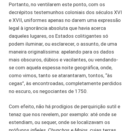
Portanto, no ventilarem este ponto, com os
decrépitos testemunhos coloniais dos séculos XVI
e XVII, uniformes apenas no darem uma expressão
legal à ignorância absoluta que havia acerca
daqueles lugares, os Estados colitigantes só
podem iluminar, ou esclarecer, o assunto, de uma
maneira originalíssima: apelando para os dados
mais obscuros, dúbios e vacilantes, ou vendando-
se com aquela espessa noite geográfica, onde,
como vimos, tanto se atarantaram, tontos, “às
cegas”, às encontroadas, completamente perdidos
no escuro, os negociantes de 1750.
Com efeito, não há prodígios de perquirição sutil e
tenaz que nos revelem, por exemplo: até onde se
estendiam, ou sequer, onde se localizavam os
prófugos
infieles
,
Chunchos
e
Mojos
, cujas terras