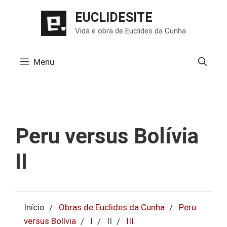
Pular
EUCLIDESITE
para
Vida e obra de Euclides da Cunha
o
conteúdo
Menu
Peru versus Bolívia
II
Início
Obras de Euclides da Cunha
Peru
versus Bolívia
I
II
III