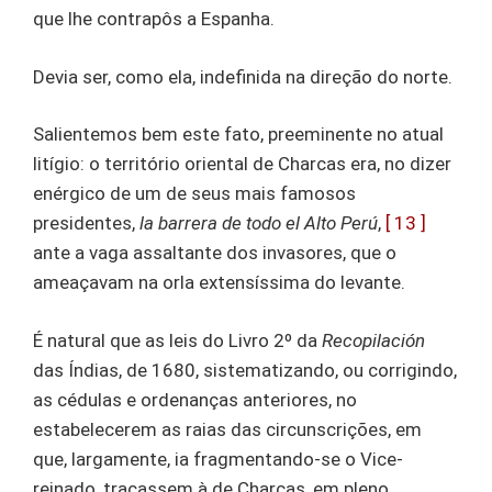
que lhe contrapôs a Espanha.
Devia ser, como ela, indefinida na direção do norte.
Salientemos bem este fato, preeminente no atual
litígio: o território oriental de Charcas era, no dizer
enérgico de um de seus mais famosos
presidentes,
la barrera de todo el Alto Perú
,
[ 13 ]
ante a vaga assaltante dos invasores, que o
ameaçavam na orla extensíssima do levante.
É natural que as leis do Livro 2º da
Recopilación
das Índias, de 1680, sistematizando, ou corrigindo,
as cédulas e ordenanças anteriores, no
estabelecerem as raias das circunscrições, em
que, largamente, ia fragmentando-se o Vice-
reinado, traçassem à de Charcas, em pleno