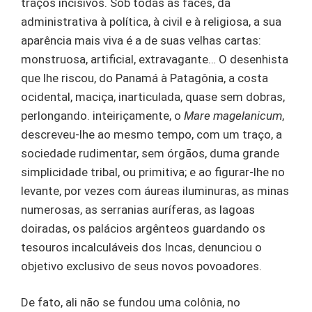
traços incisivos. Sob todas as faces, da
administrativa à política, à civil e à religiosa, a sua
aparência mais viva é a de suas velhas cartas:
monstruosa, artificial, extravagante… O desenhista
que lhe riscou, do Panamá à Patagônia, a costa
ocidental, maciça, inarticulada, quase sem dobras,
perlongando. inteiriçamente, o
Mare magelanicum
,
descreveu-lhe ao mesmo tempo, com um traço, a
sociedade rudimentar, sem órgãos, duma grande
simplicidade tribal, ou primitiva; e ao figurar-lhe no
levante, por vezes com áureas iluminuras, as minas
numerosas, as serranias auríferas, as lagoas
doiradas, os palácios argênteos guardando os
tesouros incalculáveis dos Incas, denunciou o
objetivo exclusivo de seus novos povoadores.
De fato, ali não se fundou uma colônia, no