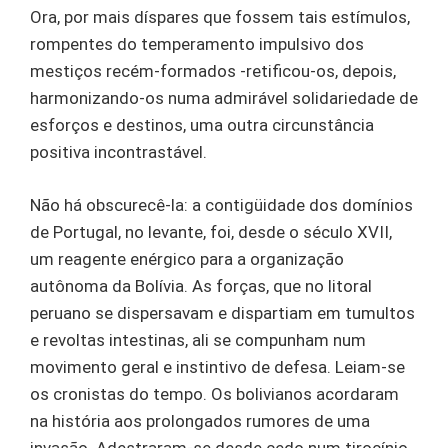
Ora, por mais díspares que fossem tais estímulos,
rompentes do temperamento impulsivo dos
mestiços recém-formados -retificou-os, depois,
harmonizando-os numa admirável solidariedade de
esforços e destinos, uma outra circunstância
positiva incontrastável.
Não há obscurecê-la: a contigüidade dos domínios
de Portugal, no levante, foi, desde o século XVII,
um reagente enérgico para a organização
autônoma da Bolívia. As forças, que no litoral
peruano se dispersavam e dispartiam em tumultos
e revoltas intestinas, ali se compunham num
movimento geral e instintivo de defesa. Leiam-se
os cronistas do tempo. Os bolivianos acordaram
na história aos prolongados rumores de uma
invasão. Adestraram-se desde cedo num tirocínio