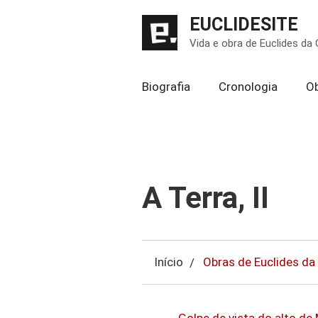
Pular
EUCLIDESITE
para
Vida e obra de Euclides da
o
conteúdo
Biografia
Cronologia
O
A Terra, II
Início
Obras de Euclides da