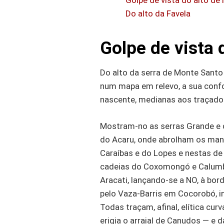
Golpe de vista do alto de
Do alto da Favela
Golpe de vista 
Do alto da serra de Monte Santo
num mapa em relevo, a sua confo
nascente, medianas aos traçados
Mostram-no as serras Grande e do
do Acaru, onde abrolham os mana
Caraíbas e do Lopes e nestas d
cadeias do Coxomongó e Calumbi,
Aracati, lançando-se a
NO
, à bor
pelo Vaza-Barris em Cocorobó, i
Todas traçam, afinal, elítica cu
erigia o arraial de Canudos — e