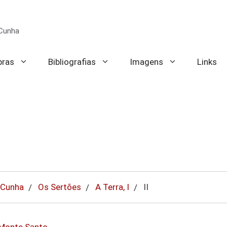
 Cunha
bras
Bibliografias
Imagens
Links
 Cunha
Os Sertões
A Terra, I
II