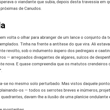
sperava o viandante que subia, depois desta travessia em 
 próximas de Canudos.
la
 em volta o olhar para abranger de um lance o conjunto da t
emplados. Tinha na frente a antítese do que vira. Ali est
e revolto, sob o indumento áspero dos pedregais e caati
uros — arregoados divagantes de algares, sulcos de despen
ente nova. E quase compreendia que os matutos crendeiros d
”.
igia-se no mesmo solo perturbado. Mas vistos daquele ponto
plainando-os — todos os serrotes breves e inúmeros, projet
 quadrantes, davam-lhe a ilusão de uma planície ondulante 
de montanhas…