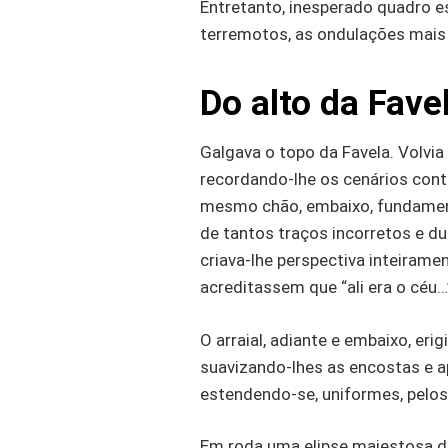
Entretanto, inesperado quadro e
terremotos, as ondulações mais
Do alto da Fave
Galgava o topo da Favela. Volvia
recordando-lhe os cenários cont
mesmo chão, embaixo, fundament
de tantos traços incorretos e d
criava-lhe perspectiva inteiram
acreditassem que “ali era o céu…
O arraial, adiante e embaixo, er
suavizando-lhes as encostas e a
estendendo-se, uniformes, pelos
Em roda uma elipse majestosa 