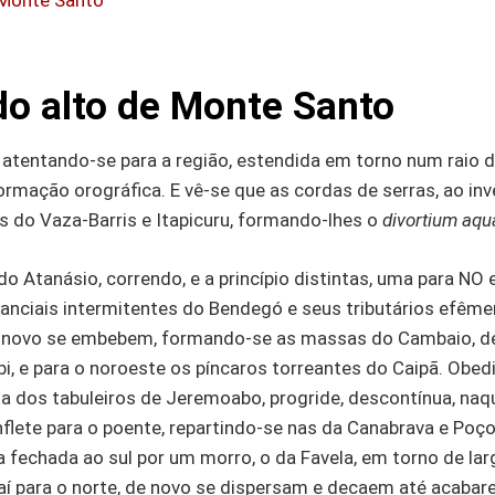
 Monte Santo
do alto de Monte Santo
 atentando-se para a região, estendida em torno num raio d
rmação orográfica. E vê-se que as cordas de serras, ao in
 do Vaza-Barris e Itapicuru, formando-lhes o
divortium aq
 Atanásio, correndo, e a princípio distintas, uma para
NO
e
nciais intermitentes do Bendegó e seus tributários efêmer
e novo se embebem, formando-se as massas do Cambaio, d
 e para o noroeste os píncaros torreantes do Caipã. Obed
da dos tabuleiros de Jeremoabo, progride, descontínua, naq
nflete para o poente, repartindo-se nas da Canabrava e Poç
rva fechada ao sul por um morro, o da Favela, em torno de l
 daí para o norte, de novo se dispersam e decaem até acaba