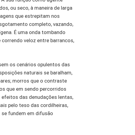
os, ou seco, à maneira de larga
lvagens que estrepitam nos
 esgotamento completo, vazando,
dígena. É uma onda tombando
e correndo veloz entre barrancos,
 sem os cenários opulentos das
sposições naturais se baralham,
gares; morros que o contraste
iros que em sendo percorridos
 efeitos das denudações lentas,
ais
pelo teso das cordilheiras,
a se fundem em difusão