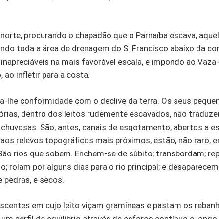
norte, procurando o chapadão que o Parnaíba escava, aquel
ando toda a área de drenagem do S. Francisco abaixo da c
inapreciáveis na mais favorável escala, e impondo ao Vaza
 ao infletir para a costa.
ta-lhe conformidade com o declive da terra. Os seus pequen
tórias, dentro dos leitos rudemente escavados, não traduz
s chuvosas. São, antes, canais de esgotamento, abertos a 
s aos relevos topográficos mais próximos, estão, não raro
 São rios que sobem. Enchem-se de súbito; transbordam; re
o; rolam por alguns dias para o rio principal; e desaparece
e pedras, e secos.
ascentes em cujo leito viçam gramíneas e pastam os rebanho
um perfil de equilíbrio através de esforço contínuo e long