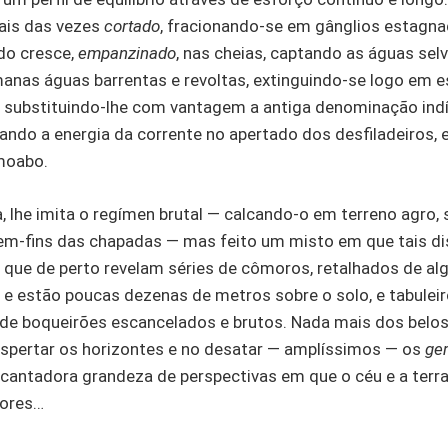
mais das vezes
cortado
, fracionando-se em gânglios estagnad
do cresce,
empanzinado
, nas cheias, captando as águas se
manas águas barrentas e revoltas, extinguindo-se logo em
s, substituindo-lhe com vantagem a antiga denominação in
icando a energia da corrente no apertado dos desfiladeiros, 
moabo.
 lhe imita o regímen brutal — calcando-o em terreno agro,
sem-fins das chapadas — mas feito um misto em que tais di
que de perto revelam séries de cômoros, retalhados de al
a e estão poucas dezenas de metros sobre o solo, e tabule
de boqueirões escancelados e brutos. Nada mais dos belos
espertar os horizontes e no desatar — amplíssimos — os
ger
cantadora grandeza de perspectivas em que o céu e a terr
cores…