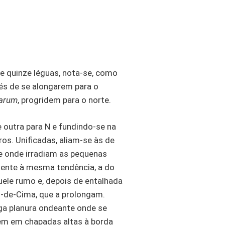
e quinze léguas, nota-se, como
vés de se alongarem para o
uarum
, progridem para o norte.
 outra para
N
e fundindo-se na
os. Unificadas, aliam-se às de
e onde irradiam as pequenas
iente à mesma tendência, a do
uele rumo e, depois de entalhada
o-de-Cima, que a prolongam.
arga planura ondeante onde se
rem em chapadas altas à borda