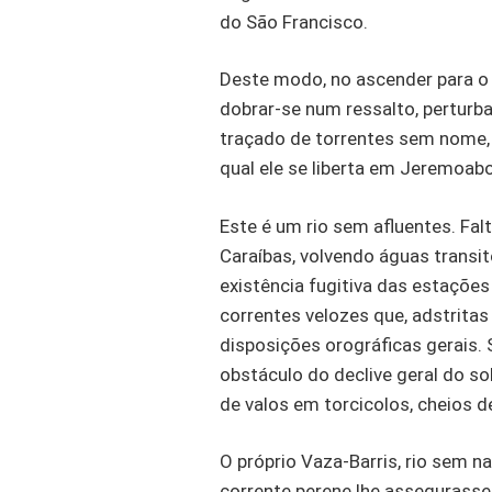
do São Francisco.
Deste modo, no ascender para o 
dobrar-se num ressalto, perturb
traçado de torrentes sem nome, 
qual ele se liberta em Jeremoabo,
Este é um rio sem afluentes. Fal
Caraíbas, volvendo águas transi
existência fugitiva das estaçõe
correntes velozes que, adstrita
disposições orográficas gerais.
obstáculo do declive geral do sol
de valos em torcicolos, cheios d
O próprio Vaza-Barris, rio sem n
corrente perene lhe assegurasse 