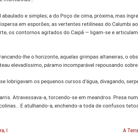
il abaulado e simples; a do Poço de cima, próxima, mas íngr
ispersa em esporões; as vertentes retilíneas do Calumbi ao
orte, os contornos agitados do Caipã — ligam-se e articulam-
trancando-lhe o horizonte, aquelas grimpas altaneiras, o ob
ateau elevadíssimo, páramo incomparável repousando sobre 
l se lobrigavam os pequenos cursos d’água, divagando, ser
Barris. Atravessava-a, torcendo-se em meandros. Presa num
colinas… E atulhando-a, enchendo-a toda de confusos teto
a, I
A Terra,