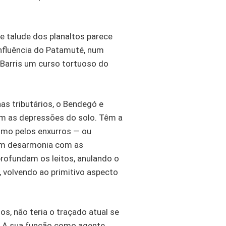
e talude dos planaltos parece
onfluência do Patamuté, num
-Barris um curso tortuoso do
as tributários, o Bendegó e
em as depressões do solo. Têm a
esmo pelos enxurros — ou
, em desarmonia com as
profundam os leitos, anulando o
m, volvendo ao primitivo aspecto
s, não teria o traçado atual se
o. A sua função como agente