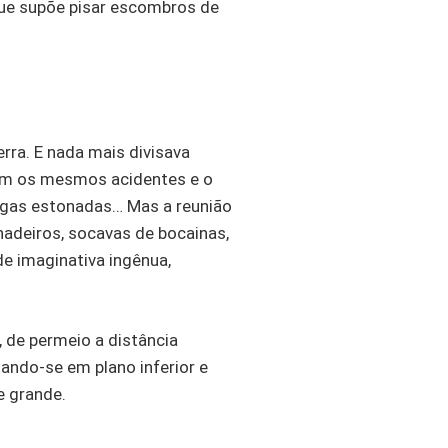
que supõe pisar escombros de
erra. E nada mais divisava
avam os mesmos acidentes e o
ngas estonadas… Mas a reunião
hadeiros, socavas de bocainas,
e imaginativa ingênua,
, de permeio a distância
ando-se em plano inferior e
e grande.