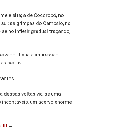
eme e alta; a de Cocorobó, no
 sul; as grimpas do Cambaio, no
se no infletir gradual traçando,
servador tinha a impressão
as serras.
peantes…
a dessas voltas via-se uma
s incontáveis, um acervo enorme
 III
→