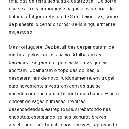
refluídas da terra desnuda e quartzosa… De sorte
que se a tropa imprimisse naquele espadanar de
brilhos o fulgor metálico de 3 mil baionetas, como
se planeara, o cenário tornar-se-ia singularmente
majestoso.
Mas foi lúgubre. Dez batalhões despencaram, de
mistura, pelos cerros abaixo. Atulharam as
baixadas. Galgaram depois as ladeiras que as
apertam. Coalharam o topo das colinas; e
desceram-nas de novo, ruidosamente, em tropel —
para novamente investirem com as que se
sucedem indefinidamente por toda a banda — num
ondear de vagas humanas, revoltas,
desencadeadas, estrepitosas, arrebatando nas
encostas, espraiando-se nas planuras breves,
acachoando um tumulto nos declives, represando-