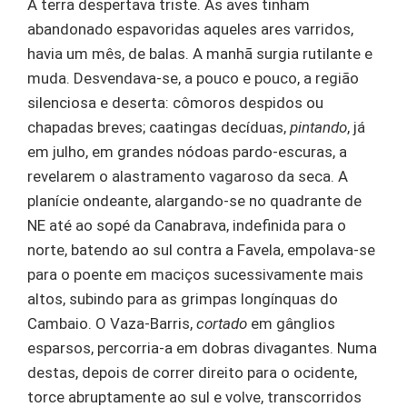
A terra despertava triste. As aves tinham
abandonado espavoridas aqueles ares varridos,
havia um mês, de balas. A manhã surgia rutilante e
muda. Desvendava-se, a pouco e pouco, a região
silenciosa e deserta: cômoros despidos ou
chapadas breves; caatingas decíduas,
pintando
, já
em julho, em grandes nódoas pardo-escuras, a
revelarem o alastramento vagaroso da seca. A
planície ondeante, alargando-se no quadrante de
NE
até ao sopé da Canabrava, indefinida para o
norte, batendo ao sul contra a Favela, empolava-se
para o poente em maciços sucessivamente mais
altos, subindo para as grimpas longínquas do
Cambaio. O Vaza-Barris,
cortado
em gânglios
esparsos, percorria-a em dobras divagantes. Numa
destas, depois de correr direito para o ocidente,
torce abruptamente ao sul e volve, transcorridos