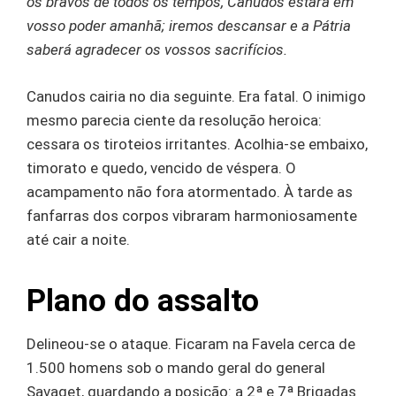
os bravos de todos os tempos, Canudos estará em
vosso poder amanhã; iremos descansar e a Pátria
saberá agradecer os vossos sacrifícios.
Canudos cairia no dia seguinte. Era fatal. O inimigo
mesmo parecia ciente da resolução heroica:
cessara os tiroteios irritantes. Acolhia-se embaixo,
timorato e quedo, vencido de véspera. O
acampamento não fora atormentado. À tarde as
fanfarras dos corpos vibraram harmoniosamente
até cair a noite.
Plano do assalto
Delineou-se o ataque. Ficaram na Favela cerca de
1.500 homens sob o mando geral do general
Savaget, guardando a posição: a 2ª e 7ª Brigadas