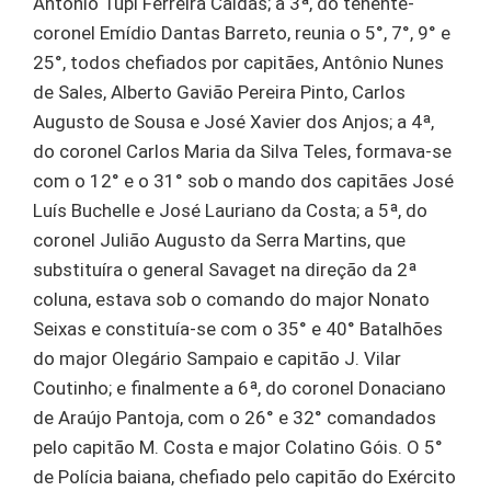
Antônio Tupi Ferreira Caldas; a 3ª, do tenente-
coronel Emídio Dantas Barreto, reunia o 5°, 7°, 9° e
25°, todos chefiados por capitães, Antônio Nunes
de Sales, Alberto Gavião Pereira Pinto, Carlos
Augusto de Sousa e José Xavier dos Anjos; a 4ª,
do coronel Carlos Maria da Silva Teles, formava-se
com o 12° e o 31° sob o mando dos capitães José
Luís Buchelle e José Lauriano da Costa; a 5ª, do
coronel Julião Augusto da Serra Martins, que
substituíra o general Savaget na direção da 2ª
coluna, estava sob o comando do major Nonato
Seixas e constituía-se com o 35° e 40° Batalhões
do major Olegário Sampaio e capitão J. Vilar
Coutinho; e finalmente a 6ª, do coronel Donaciano
de Araújo Pantoja, com o 26° e 32° comandados
pelo capitão M. Costa e major Colatino Góis. O 5°
de Polícia baiana, chefiado pelo capitão do Exército