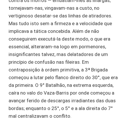
contra os morros — embatiam-lhes as ilhargas;
tornejavam-nas, vingavam-nas a custo, no
vertiginoso desatar-se das linhas de atiradores.
Mas tudo isto sem a firmeza e a velocidade que
implicava a tática concebida. Além de não
conseguirem executá-la deste modo, o que era
essencial, alteraram-na logo em pormenores,
insignificantes talvez, mas delatadores de um
princípio de confusão nas fileiras. Em
contraposição à ordem primitiva, a 3ª Brigada
começou a lutar pelo flanco direito do 30°, que era
da primeira. O 9° Batalhão, na extrema esquerda,
caíra no valo do Vaza-Barris por onde começou a
avançar ferido de descargas irradiantes das duas
bordas; enquanto o 25°, o 5° e a ala direita do 7°
mal centralizavam o conflito.