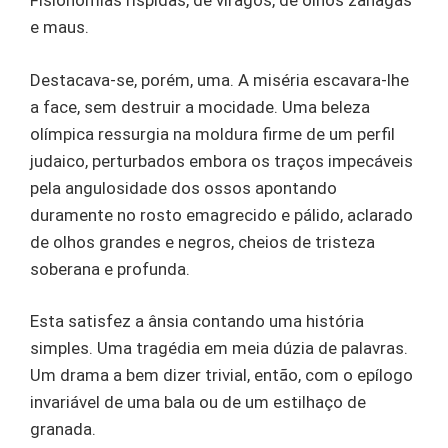
Fisionomias ríspidas, de viragos, de olhos zanagas
e maus.
Destacava-se, porém, uma. A miséria escavara-lhe
a face, sem destruir a mocidade. Uma beleza
olímpica ressurgia na moldura firme de um perfil
judaico, perturbados embora os traços impecáveis
pela angulosidade dos ossos apontando
duramente no rosto emagrecido e pálido, aclarado
de olhos grandes e negros, cheios de tristeza
soberana e profunda.
Esta satisfez a ânsia contando uma história
simples. Uma tragédia em meia dúzia de palavras.
Um drama a bem dizer trivial, então, com o epílogo
invariável de uma bala ou de um estilhaço de
granada.