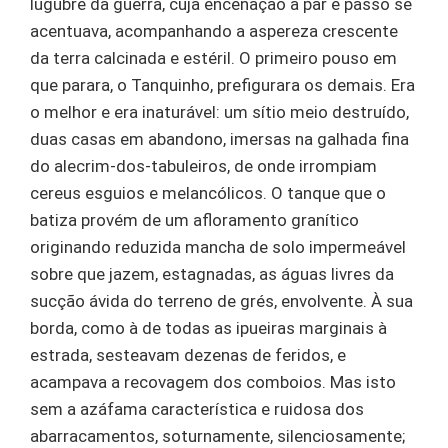
lúgubre da guerra, cuja encenação a par e passo se
acentuava, acompanhando a aspereza crescente
da terra calcinada e estéril. O primeiro pouso em
que parara, o Tanquinho, prefigurara os demais. Era
o melhor e era inaturável: um sítio meio destruído,
duas casas em abandono, imersas na galhada fina
do alecrim-dos-tabuleiros, de onde irrompiam
cereus esguios e melancólicos. O tanque que o
batiza provém de um afloramento granítico
originando reduzida mancha de solo impermeável
sobre que jazem, estagnadas, as águas livres da
sucção ávida do terreno de grés, envolvente. À sua
borda, como à de todas as ipueiras marginais à
estrada, sesteavam dezenas de feridos, e
acampava a recovagem dos comboios. Mas isto
sem a azáfama característica e ruidosa dos
abarracamentos, soturnamente, silenciosamente;