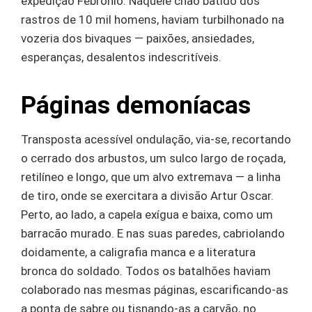
expedição Febrônio. Naquele chão batido dos
rastros de 10 mil homens, haviam turbilhonado na
vozeria dos bivaques — paixões, ansiedades,
esperanças, desalentos indescritíveis.
Páginas demoníacas
Transposta acessível ondulação, via-se, recortando
o cerrado dos arbustos, um sulco largo de roçada,
retilíneo e longo, que um alvo extremava — a linha
de tiro, onde se exercitara a divisão Artur Oscar.
Perto, ao lado, a capela exígua e baixa, como um
barracão murado. E nas suas paredes, cabriolando
doidamente, a caligrafia manca e a literatura
bronca do soldado. Todos os batalhões haviam
colaborado nas mesmas páginas, escarificando-as
a ponta de sabre ou tisnando-as a carvão, no