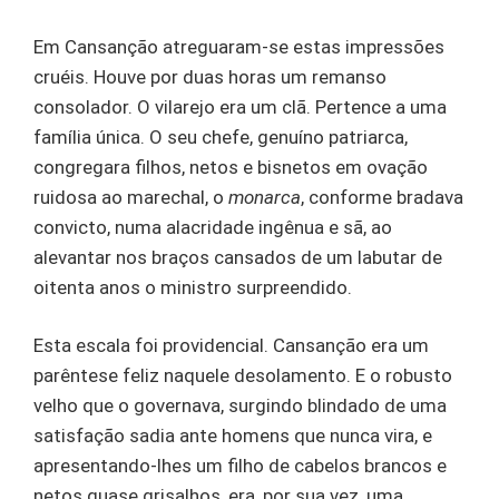
Em Cansanção atreguaram-se estas impressões
cruéis. Houve por duas horas um remanso
consolador. O vilarejo era um clã. Pertence a uma
família única. O seu chefe, genuíno patriarca,
congregara filhos, netos e bisnetos em ovação
ruidosa ao marechal, o
monarca
, conforme bradava
convicto, numa alacridade ingênua e sã, ao
alevantar nos braços cansados de um labutar de
oitenta anos o ministro surpreendido.
Esta escala foi providencial. Cansanção era um
parêntese feliz naquele desolamento. E o robusto
velho que o governava, surgindo blindado de uma
satisfação sadia ante homens que nunca vira, e
apresentando-lhes um filho de cabelos brancos e
netos quase grisalhos, era, por sua vez, uma