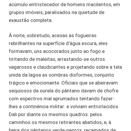
acúmulo entristecedor de homens macilentos, em
grupos imóveis, paralisados na quietude de
exaustão completa.
À noite, sobretudo, acesas as fogueiras
rebrilhantes na superfície d’água escura, eles
formavam, uns acocorados junto ao fogo e
tiritando de maleitas, arrastando-se outros
vagarosos e claudicantes e projetando sobre a tela
unida da lagoa as sombras disformes, conjunto
trágico e emocionante. Oficiais que se abeiravam
sequiosos da ourela do pântano davam de chofre
com espectros mal aprumados tentando fazer-
lhes a continência militar: e volviam entristecidos.
Dali por diante os mesmos quadros: pelos
caminhos os mesmos retirantes abatidos, e, à
beira dos pântanos verde-negros, recamados de