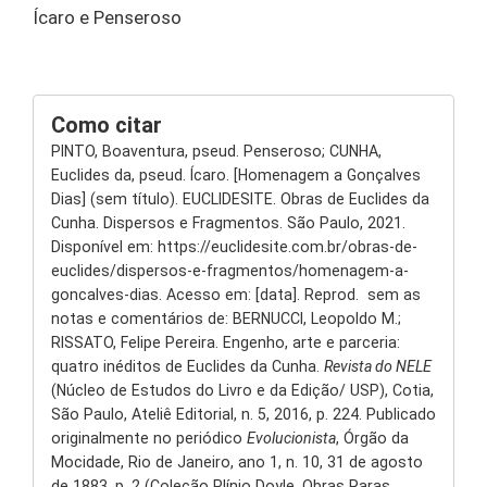
Ícaro e Penseroso
Como citar
PINTO, Boaventura, pseud. Penseroso; CUNHA,
Euclides da, pseud. Ícaro. [Homenagem a Gonçalves
Dias] (sem título). EUCLIDESITE. Obras de Euclides da
Cunha. Dispersos e Fragmentos. São Paulo, 2021.
Disponível em: https://euclidesite.com.br/obras-de-
euclides/dispersos-e-fragmentos/homenagem-a-
goncalves-dias. Acesso em: [data]. Reprod. sem as
notas e comentários de: BERNUCCI, Leopoldo M.;
RISSATO, Felipe Pereira. Engenho, arte e parceria:
quatro inéditos de Euclides da Cunha.
Revista do NELE
(Núcleo de Estudos do Livro e da Edição/ USP), Cotia,
São Paulo, Ateliê Editorial, n. 5, 2016, p. 224. Publicado
originalmente no periódico
Evolucionista
, Órgão da
Mocidade, Rio de Janeiro, ano 1, n. 10, 31 de agosto
de 1883, p. 2 (Coleção Plínio Doyle, Obras Raras,