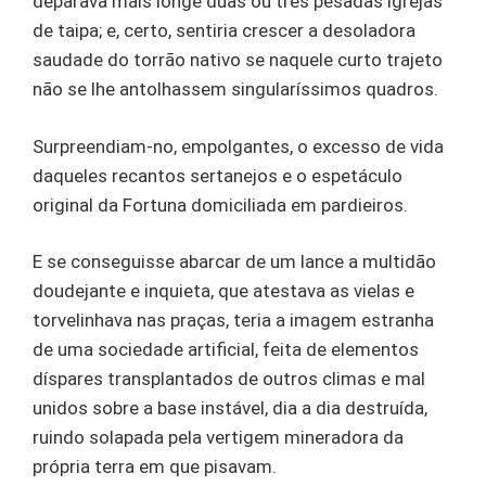
deparava mais longe duas ou três pesadas igrejas
de taipa; e, certo, sentiria crescer a desoladora
saudade do torrão nativo se naquele curto trajeto
não se lhe antolhassem singularíssimos quadros.
Surpreendiam-no, empolgantes, o excesso de vida
daqueles recantos sertanejos e o espetáculo
original da Fortuna domiciliada em pardieiros.
E se conseguisse abarcar de um lance a multidão
doudejante e inquieta, que atestava as vielas e
torvelinhava nas praças, teria a imagem estranha
de uma sociedade artificial, feita de elementos
díspares transplantados de outros climas e mal
unidos sobre a base instável, dia a dia destruída,
ruindo solapada pela vertigem mineradora da
própria terra em que pisavam.