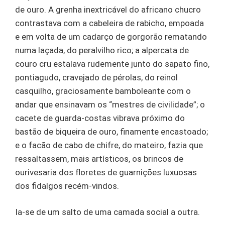
de ouro. A grenha inextricável do africano chucro
contrastava com a cabeleira de rabicho, empoada
e em volta de um cadarço de gorgorão rematando
numa laçada, do peralvilho rico; a alpercata de
couro cru estalava rudemente junto do sapato fino,
pontiagudo, cravejado de pérolas, do reinol
casquilho, graciosamente bamboleante com o
andar que ensinavam os “mestres de civilidade”; o
cacete de guarda-costas vibrava próximo do
bastão de biqueira de ouro, finamente encastoado;
e o facão de cabo de chifre, do mateiro, fazia que
ressaltassem, mais artísticos, os brincos de
ourivesaria dos floretes de guarnições luxuosas
dos fidalgos recém-vindos.
Ia-se de um salto de uma camada social a outra.