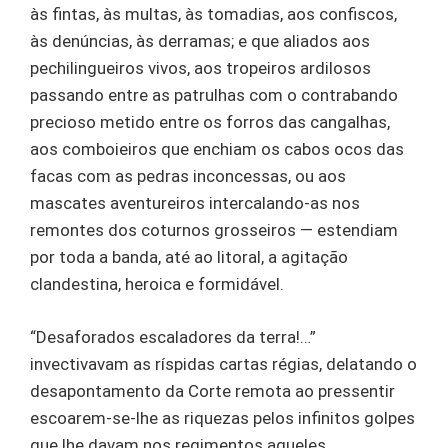
às fintas, às multas, às tomadias, aos confiscos,
às denúncias, às derramas; e que aliados aos
pechilingueiros vivos, aos tropeiros ardilosos
passando entre as patrulhas com o contrabando
precioso metido entre os forros das cangalhas,
aos comboieiros que enchiam os cabos ocos das
facas com as pedras inconcessas, ou aos
mascates aventureiros intercalando-as nos
remontes dos coturnos grosseiros — estendiam
por toda a banda, até ao litoral, a agitação
clandestina, heroica e formidável.
“Desaforados escaladores da terra!…”
invectivavam as ríspidas cartas régias, delatando o
desapontamento da Corte remota ao pressentir
escoarem-se-lhe as riquezas pelos infinitos golpes
que lhe davam nos regimentos aqueles