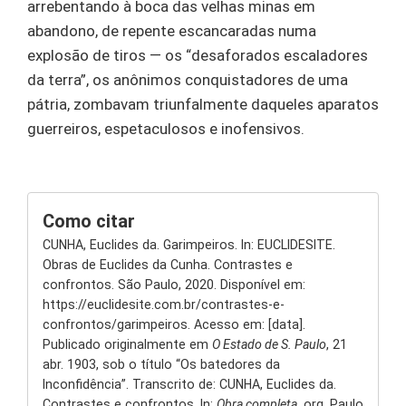
arrebentando à boca das velhas minas em
abandono, de repente escancaradas numa
explosão de tiros — os “desaforados escaladores
da terra”, os anônimos conquistadores de uma
pátria, zombavam triunfalmente daqueles aparatos
guerreiros, espetaculosos e inofensivos.
Como citar
CUNHA, Euclides da. Garimpeiros. In: EUCLIDESITE.
Obras de Euclides da Cunha. Contrastes e
confrontos. São Paulo, 2020. Disponível em:
https://euclidesite.com.br/contrastes-e-
confrontos/garimpeiros. Acesso em: [data].
Publicado originalmente em
O Estado de S. Paulo
, 21
abr. 1903, sob o título “Os batedores da
Inconfidência”. Transcrito de: CUNHA, Euclides da.
Contrastes e confrontos. In:
Obra completa
. org. Paulo