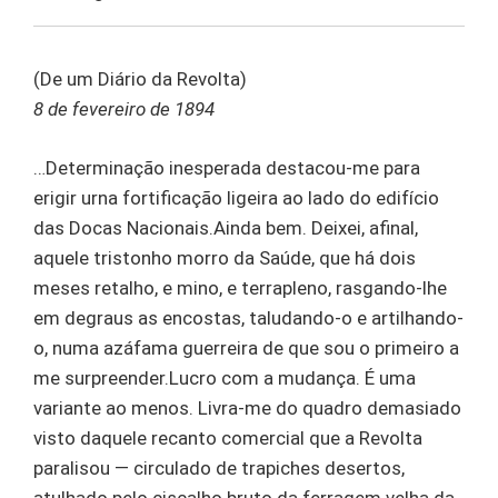
(De um Diário da Revolta)
8 de fevereiro de 1894
…Determinação inesperada destacou-me para
erigir urna fortificação ligeira ao lado do edifício
das Docas Nacionais.Ainda bem. Deixei, afinal,
aquele tristonho morro da Saúde, que há dois
meses retalho, e mino, e terrapleno, rasgando-lhe
em degraus as encostas, taludando-o e artilhando-
o, numa azáfama guerreira de que sou o primeiro a
me surpreender.Lucro com a mudança. É uma
variante ao menos. Livra-me do quadro demasiado
visto daquele recanto comercial que a Revolta
paralisou — circulado de trapiches desertos,
atulhado pelo ciscalho bruto da ferragem velha da