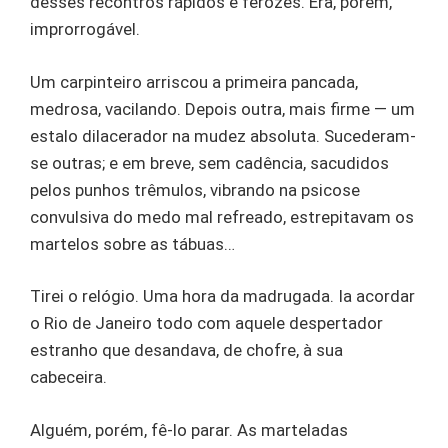
desses recontros rápidos e ferozes. Era, porém,
improrrogável.
Um carpinteiro arriscou a primeira pancada,
medrosa, vacilando. Depois outra, mais firme — um
estalo dilacerador na mudez absoluta. Sucederam-
se outras; e em breve, sem cadência, sacudidos
pelos punhos trêmulos, vibrando na psicose
convulsiva do medo mal refreado, estrepitavam os
martelos sobre as tábuas…
Tirei o relógio. Uma hora da madrugada. Ia acordar
o Rio de Janeiro todo com aquele despertador
estranho que desandava, de chofre, à sua
cabeceira.
Alguém, porém, fê-lo parar. As marteladas