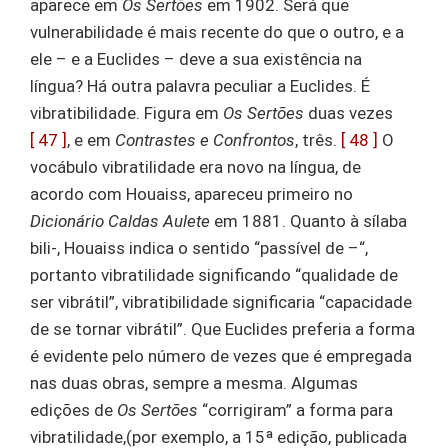
aparece em
Os Sertões
em 1902. Será que
vulnerabilidade é mais recente do que o outro, e a
ele – e a Euclides – deve a sua existência na
língua? Há outra palavra peculiar a Euclides. É
vibratibilidade. Figura em
Os Sertões
duas vezes
[ 47 ]
, e em
Contrastes e Confrontos
, três.
[ 48 ]
O
vocábulo vibratilidade era novo na língua, de
acordo com Houaiss, apareceu primeiro no
Dicionário Caldas Aulete
em 1881. Quanto à sílaba
bili-, Houaiss indica o sentido “passível de –“,
portanto vibratilidade significando “qualidade de
ser vibrátil”, vibratibilidade significaria “capacidade
de se tornar vibrátil”. Que Euclides preferia a forma
é evidente pelo número de vezes que é empregada
nas duas obras, sempre a mesma. Algumas
edições de
Os Sertões
“corrigiram” a forma para
vibratilidade,(por exemplo, a 15ª edição, publicada