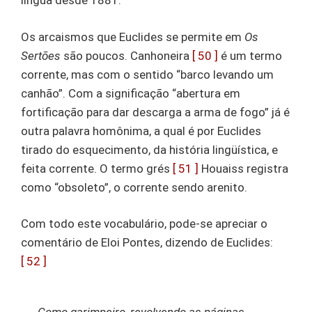
língua desde 1881.
Os arcaismos que Euclides se permite em
Os
Sertões
são poucos. Canhoneira
[ 50 ]
é um termo
corrente, mas com o sentido “barco levando um
canhão”. Com a significação “abertura em
fortificação para dar descarga a arma de fogo” já é
outra palavra homônima, a qual é por Euclides
tirado do esquecimento, da história lingüística, e
feita corrente. O termo grés
[ 51 ]
Houaiss registra
como “obsoleto”, o corrente sendo arenito.
Com todo este vocabulário, pode-se apreciar o
comentário de Eloi Pontes, dizendo de Euclides:
[ 52 ]
Como garimpeiro, revolvendo as páginas