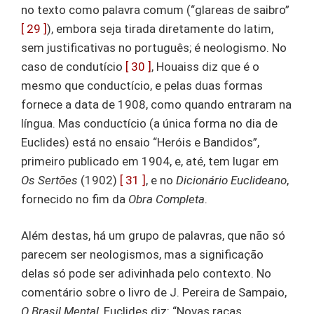
no texto como palavra comum (“glareas de saibro”
[ 29 ]
), embora seja tirada diretamente do latim,
sem justificativas no português; é neologismo. No
caso de condutício
[ 30 ]
, Houaiss diz que é o
mesmo que conductício, e pelas duas formas
fornece a data de 1908, como quando entraram na
língua. Mas conductício (a única forma no dia de
Euclides) está no ensaio “Heróis e Bandidos”,
primeiro publicado em 1904, e, até, tem lugar em
Os Sertões
(1902)
[ 31 ]
, e no
Dicionário Euclideano
,
fornecido no fim da
Obra Completa
.
Além destas, há um grupo de palavras, que não só
parecem ser neologismos, mas a significação
delas só pode ser adivinhada pelo contexto. No
comentário sobre o livro de J. Pereira de Sampaio,
O Brasil Mental
, Euclides diz: “Novas raças