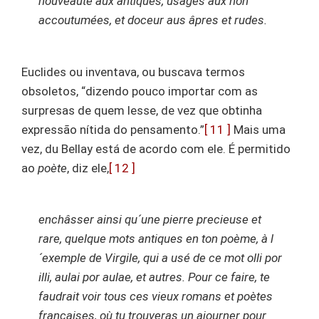
nouveauté aux antiques, usages aux non
accoutumées, et doceur aus âpres et rudes.
Euclides ou inventava, ou buscava termos
obsoletos, “dizendo pouco importar com as
surpresas de quem lesse, de vez que obtinha
expressão nítida do pensamento.”
[ 11 ]
Mais uma
vez, du Bellay está de acordo com ele. É permitido
ao
poète
, diz ele,
[ 12 ]
enchâsser ainsi qu´une pierre precieuse et
rare, quelque mots antiques en ton poème, à l
´exemple de Virgile, qui a usé de ce mot olli por
illi, aulai por aulae, et autres. Pour ce faire, te
faudrait voir tous ces vieux romans et poètes
françaises, où tu trouveras un ajourner pour