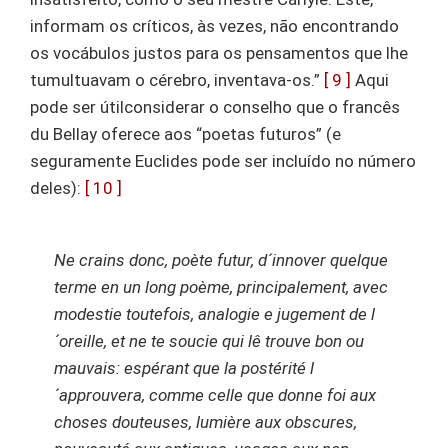
informam os críticos, às vezes, não encontrando
os vocábulos justos para os pensamentos que lhe
tumultuavam o cérebro, inventava-os.”
[ 9 ]
Aqui
pode ser útilconsiderar o conselho que o francês
du Bellay oferece aos “poetas futuros” (e
seguramente Euclides pode ser incluído no número
deles):
[ 10 ]
Ne crains donc, poète futur, d´innover quelque
terme en un long poème, principalement, avec
modestie toutefois, analogie e jugement de l
´oreille, et ne te soucie qui lê trouve bon ou
mauvais: espérant que la postérité l
´approuvera, comme celle que donne foi aux
choses douteuses, lumière aux obscures,