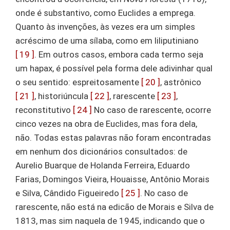
onde é substantivo, como Euclides a emprega.
Quanto às invenções, às vezes era um simples
acréscimo de uma sílaba, como em liliputiniano
[ 19 ]
. Em outros casos, embora cada termo seja
um hapax, é possível pela forma dele adivinhar qual
o seu sentido: espreitosamente
[ 20 ]
, astrônico
[ 21 ]
, historiúncula
[ 22 ]
, rarescente
[ 23 ]
,
reconstitutivo
[ 24 ]
No caso de rarescente, ocorre
cinco vezes na obra de Euclides, mas fora dela,
não. Todas estas palavras não foram encontradas
em nenhum dos dicionários consultados: de
Aurelio Buarque de Holanda Ferreira, Eduardo
Farias, Domingos Vieira, Houaisse, Antônio Morais
e Silva, Cândido Figueiredo
[ 25 ]
. No caso de
rarescente, não está na edicão de Morais e Silva de
1813, mas sim naquela de 1945, indicando que o