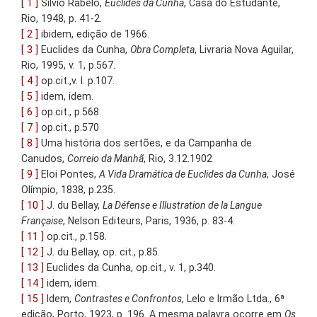
[ 1 ]
Sílvio Rabelo,
Euclides da Cunha
, Casa do Estudante,
Rio, 1948, p. 41-2.
[ 2 ]
ibidem, edição de 1966.
[ 3 ]
Euclides da Cunha,
Obra Completa
, Livraria Nova Aguilar,
Rio, 1995, v. 1, p.567.
[ 4 ]
op.cit.,v. I. p.107.
[ 5 ]
idem, idem.
[ 6 ]
op.cit., p.568.
[ 7 ]
op.cit., p.570
[ 8 ]
Uma história dos sertões, e da Campanha de
Canudos,
Correio da Manhã
, Rio, 3.12.1902
[ 9 ]
Eloi Pontes,
A Vida Dramática de Euclides da Cunha
, José
Olímpio, 1838, p.235.
[ 10 ]
J. du Bellay,
La Défense e Illustration de la Langue
Française
, Nelson Editeurs, Paris, 1936, p. 83-4.
[ 11 ]
op.cit., p.158.
[ 12 ]
J. du Bellay, op. cit., p.85.
[ 13 ]
Euclides da Cunha, op.cit., v. 1, p.340.
[ 14 ]
idem, idem.
[ 15 ]
Idem,
Contrastes e Confrontos
, Lelo e Irmão Ltda., 6ª
edição, Porto, 1923, p. 196. A mesma palavra ocorre em
Os