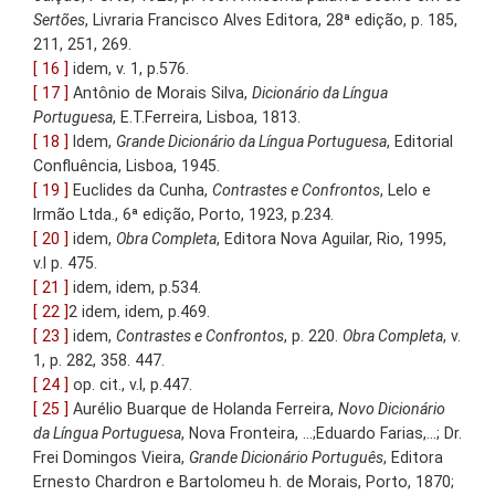
Sertões
, Livraria Francisco Alves Editora, 28ª edição, p. 185,
211, 251, 269.
[ 16 ]
idem, v. 1, p.576.
[ 17 ]
Antônio de Morais Silva,
Dicionário da Língua
Portuguesa
, E.T.Ferreira, Lisboa, 1813.
[ 18 ]
Idem,
Grande Dicionário da Língua Portuguesa
, Editorial
Confluência, Lisboa, 1945.
[ 19 ]
Euclides da Cunha,
Contrastes e Confrontos
, Lelo e
Irmão Ltda., 6ª edição, Porto, 1923, p.234.
[ 20 ]
idem,
Obra Completa
, Editora Nova Aguilar, Rio, 1995,
v.I p. 475.
[ 21 ]
idem, idem, p.534.
[ 22 ]
2 idem, idem, p.469.
[ 23 ]
idem,
Contrastes e Confrontos
, p. 220.
Obra Completa
, v.
1, p. 282, 358. 447.
[ 24 ]
op. cit., v.I, p.447.
[ 25 ]
Aurélio Buarque de Holanda Ferreira,
Novo Dicionário
da Língua Portuguesa
, Nova Fronteira, …;Eduardo Farias,…; Dr.
Frei Domingos Vieira,
Grande Dicionário Português
, Editora
Ernesto Chardron e Bartolomeu h. de Morais, Porto, 1870;