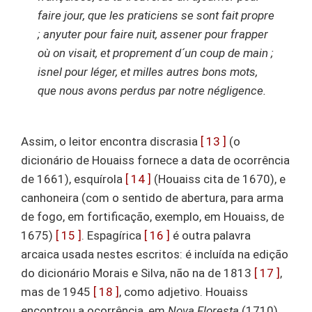
faire jour, que les praticiens se sont fait propre
; anyuter pour faire nuit, assener pour frapper
où on visait, et proprement d´un coup de main ;
isnel pour léger, et milles autres bons mots,
que nous avons perdus par notre négligence.
Assim, o leitor encontra discrasia
[ 13 ]
(o
dicionário de Houaiss fornece a data de ocorrência
de 1661), esquírola
[ 14 ]
(Houaiss cita de 1670), e
canhoneira (com o sentido de abertura, para arma
de fogo, em fortificação, exemplo, em Houaiss, de
1675)
[ 15 ]
. Espagírica
[ 16 ]
é outra palavra
arcaica usada nestes escritos: é incluída na edição
do dicionário Morais e Silva, não na de 1813
[ 17 ]
,
mas de 1945
[ 18 ]
, como adjetivo. Houaiss
encontrou a ocorrência, em
Nova Floresta
(1710),