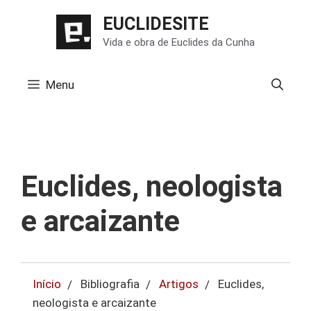
Pular
EUCLIDESITE
para
Vida e obra de Euclides da Cunha
o
conteúdo
Menu
Euclides, neologista
e arcaizante
Início
Bibliografia
Artigos
Euclides,
neologista e arcaizante