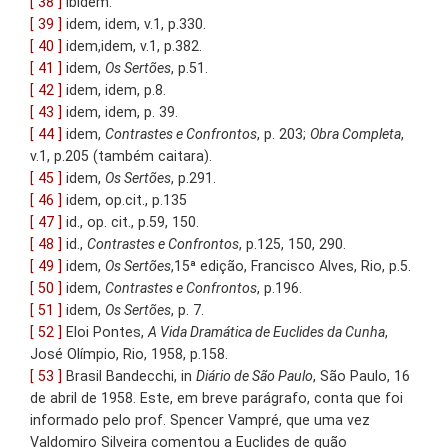
[ 38 ]
ibidem.
[ 39 ]
idem, idem, v.1, p.330.
[ 40 ]
idem,idem, v.1, p.382.
[ 41 ]
idem,
Os Sertões
, p.51.
[ 42 ]
idem, idem, p.8.
[ 43 ]
idem, idem, p. 39.
[ 44 ]
idem,
Contrastes e Confrontos
, p. 203;
Obra Completa
,
v.1, p.205 (também caitara).
[ 45 ]
idem,
Os Sertões
, p.291.
[ 46 ]
idem, op.cit., p.135
[ 47 ]
id., op. cit., p.59, 150.
[ 48 ]
id.,
Contrastes e Confrontos
, p.125, 150, 290.
[ 49 ]
idem,
Os Sertões
,15ª edição, Francisco Alves, Rio, p.5.
[ 50 ]
idem,
Contrastes e Confrontos
, p.196.
[ 51 ]
idem,
Os Sertões
, p. 7.
[ 52 ]
Eloi Pontes,
A Vida Dramática de Euclides da Cunha
,
José Olímpio, Rio, 1958, p.158.
[ 53 ]
Brasil Bandecchi, in
Diário de São Paulo
, São Paulo, 16
de abril de 1958. Este, em breve parágrafo, conta que foi
informado pelo prof. Spencer Vampré, que uma vez
Valdomiro Silveira comentou a Euclides de quão