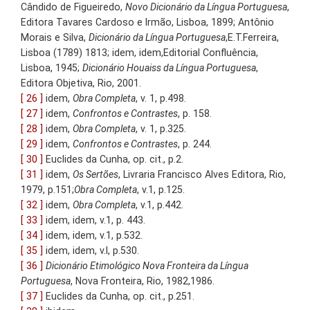
Cândido de Figueiredo,
Novo Dicionário da Língua Portuguesa
,
Editora Tavares Cardoso e Irmão, Lisboa, 1899; Antônio
Morais e Silva,
Dicionário da Língua Portuguesa
,E.T.Ferreira,
Lisboa (1789) 1813; idem, idem,Editorial Confluência,
Lisboa, 1945;
Dicionário Houaiss da Língua Portuguesa
,
Editora Objetiva, Rio, 2001.
[ 26 ]
idem,
Obra Completa
, v. 1, p.498.
[ 27 ]
idem,
Confrontos e Contrastes
, p. 158.
[ 28 ]
idem,
Obra Completa
, v. 1, p.325.
[ 29 ]
idem,
Confrontos e Contrastes
, p. 244.
[ 30 ]
Euclides da Cunha, op. cit., p.2.
[ 31 ]
idem,
Os Sertões
, Livraria Francisco Alves Editora, Rio,
1979, p.151;
Obra Completa
, v.1, p.125.
[ 32 ]
idem,
Obra Completa
, v.1, p.442.
[ 33 ]
idem, idem, v.1, p. 443.
[ 34 ]
idem, idem, v.1, p.532.
[ 35 ]
idem, idem, v.I, p.530.
[ 36 ]
Dicionário Etimológico Nova Fronteira da Língua
Portuguesa
, Nova Fronteira, Rio, 1982,1986.
[ 37 ]
Euclides da Cunha, op. cit., p.251.